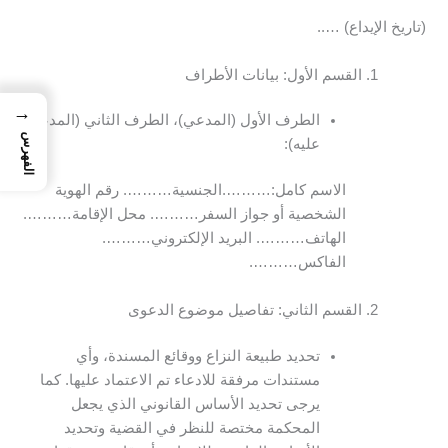
(تاريخ الإيداع) …..
القسم الأول: بيانات الأطراف
→
الطرف الأول (المدعي)، الطرف الثاني (المدعى
الفهرس
عليه):
الاسم كامل:……….الجنسية………. رقم الهوية
الشخصية أو جواز السفر………. محل الإقامة……….
الهاتف………. البريد الإلكتروني……….
الفاكس……….
القسم الثاني: تفاصيل موضوع الدعوى
تحديد طبيعة النزاع ووقائع المسندة، وأي
مستندات مرفقة للادعاء تم الاعتماد عليها. كما
يرجى تحديد الأساس القانوني الذي يجعل
المحكمة مختصة للنظر في القضية وتحديد