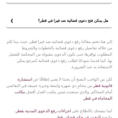
شروط رفع دعوى قضائية في قطر أن تُرفع الدعوى إلى
المحكمة بناءً على طلب المدعي ضمن المدة القانونية. وأن
يكون صاحب حق متنازع عليه من قبل خصم ما، ووجود ضرر
هل يمكن فتح دعوى قضائية ضد فيزا في قطر؟
واقع عليه من قبله وأن يؤدي الرسم المقرر. وأن يقدم صورًا
نعم، يمكن فتح دعوى قضائية ضد فيزا في قطر، طالما
منها بقدر عدد المدعى عليهم وصورة لقلم الكتاب. وأن يرفق
توافرت فيها الشروط القانونية المقبولة لرفع دعوى من قبل
بالصحيفة جميع المستندات المؤيدة لدعواه.
إلى هنا نختم مقالنا رفع دعوى قضائية ضد فيزا قطر، حيث بينا لكم
المحكمة المختصة، ورفعها ضمن المدة القانونية.
من خلاله تفاصيل رفع دعوى قضائية بالخطوات والشروط
المطلوب توافرها حتى تكون الدعوى مقبولة من المحكمة للفصل
بها. كما قدمنا نموذجًا لطلب رفع دعوى قضائية كمرجع يمكن
الاستعانة به عند الضرورة.
لكن من الواجب النصح أن بحثنا لا يغني إطلاقًا عن
استشارة
قانونية قطر
من محامٍ ذي شهرة واسعة وخبرة عميقة في التقاضي
أمام المحاكم. والذي ستجده ضمن مكتب العدل أفضل
مكاتب
المحاماة في قطر
.
كما ننصحك بالاطلاع على
اجراءات رفع الدعوى المدنية بقطر
،
وكيفية
البحث عن حكم قضائي قطر
.