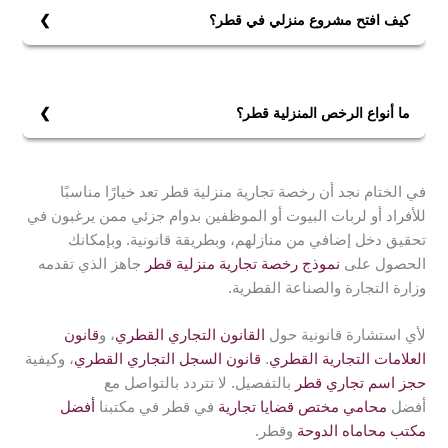
كيف افتح مشروع منزلي في قطر؟
عليك أولًا أن تقدم طلب للحصول على الرخصة المنزلية،
باتباع ما يلي:
1- قم بزيارة موقع النافذة الواحدة sw.gov.qa وسجل الدخول
ما أنواع الرخص المنزلية قطر؟
إلى حسابك.
من أنواع الرخص المنزلية قطر:
2- اختر خدمة (التأسيس الشامل) ثم اختر (منشأة مهنية).
1- إعداد وتحضير الحلويات العربية بأنواعها المختلفة.
3- أدخل البيانات الأساسية للمنشأة المهنية التي ترغب
في الختام نجد أن رخصة تجارية منزلية قطر تعد خيارًا مناسبًا
2- تقديم وجبات الطعام في المناسبات.
بتأسيسها.
للأفراد أو لربات البيوت أو الموظفين بدوام جزئي ممن يرغبون في
3- خياطة وتفصيل الملابس النسائية.
4- ارفع المستندات والمرفقات المطلوبة مثل عقد الإيجار
تحقيق دخل إضافي من منازلهم، وبطريقة قانونية. وبإمكانك
4- أعمال التطريز والشك وتجهيز الأقمشة.
وموافقة مالك العقار.
الحصول على
نموذج رخصة تجارية منزلية قطر
جاهز الذي تقدمه
5- تغليف الهدايا والطرود.
5- راجع ملخص البيانات الخاصة بطلب الترخيص للتأكد من
وزارة التجارة والصناعة القطرية.
6- تصميم المواقع الإلكترونية.
صحتها.
7- النسخ والتصوير.
6- اعتمد ملخص بيانات الطلب بعد التأكد من صحتها.
لأي استشارة قانونية حول
القانون التجاري القطري
، و
قانون
8- تغليف المستندات والكتيبات والرسائل.
7- قم بسداد الرسوم المستحقة للحصول على الرخصة.
العلامات التجارية القطري
.
قانون السجل التجاري القطري
، وكيفية
9- تحضير البخور والدخون.
8- اطبع الرخصة التجارية بعد اعتماد الطلب.
حجز اسم تجاري قطر
بالتفصيل. لا تتردد بالتواصل مع
10- تحضير مستحضرات التجميل.
أفضل
محامي مختص قضايا تجارية
في قطر في مكتبنا
أفضل
11- إعداد وتجهيز الفطائر والمعجنات.
مكتب محاماه الدوحة
وقطر.
12- صيانة البرمجيات وتصميم صفحات الويب.