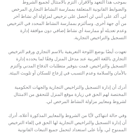
بموجب هذا التعهد والاقرار، ألتزم بالامتثال لجميع الشروط
والضوابط القانونية المتعلقة بممارسة النشاط التجاري المرخص
لي. أكد على أنني لن أحصل على ترخيص لمزاولة أي نشاط آخر
من أي جهة أخرى. وسألتزم بممارسة النشاط المحدد في الترخيص
وعدم تعديله أو ممارسة أي نشاط إضافي دون موافقة إدارة
التسجيل والتراخيص التجارية.
تعهدت أيضًا بوضع اللوحة التعريفية بالاسم التجاري ورقم الترخيص
التجاري باللغة العربية عند مدخل المنزل وفقًا لما يحدده إدارة
التسجيل والتراخيص. قمت بتوفير متطلبات الدفاع المدني وألتزم
بالأمان والسلامة وعدم التسبب في إزعاج للسكان أو تلويث البيئة.
أدرك أن إدارة التسجيل والتراخيص التجارية والجهات الحكومية
المختصة لهم الحق في زيارة موقع المنزل للتحقق من الامتثال
لشروط ومعايير مزاولة النشاط المرخص لي.
وفي حالة انتهاكي لأيًا من الشروط والمعايير المذكورة أعلاه، أدرك
أن إدارة التسجيل والتراخيص التجارية لها الحق في إلغاء الترخيص
الممنوح لي. وأنا على استعداد لتحمل جميع التبعات القانونية