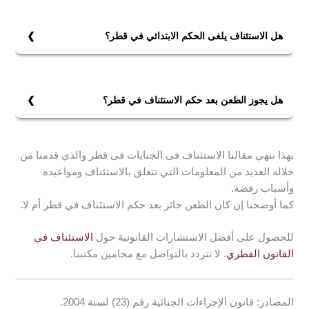
استئناف الحكم الحضوري هي خمسة عشر يومًا من تاريخ
النطق به، أو إعلان الحكم عنه بحال كان غيابيًا. أو منذ تاريخ
هل الاستئناف يلغى الحكم الابتدائي في قطر؟
الحكم الذي يصدر بالمعارضة في الحالات التي تجيز ذلك،
نعم، يمكن للاستئناف أن يلغي حكم محكمة الدرجة الأولى
ويضاف للميعاد المذكور مهلة المسافة. أما فيما يتعلق بالنيابة
فإن حكمت محكمة أول درجة بالموضوع ورأت محكمة
العامة فميعاد الاستئناف هو ثلاثين يومًا تبدأ من تاريخ النطق
الاستئناف بأن هناك بطلانًا بالحكم الصادر. أو بطلانًا
بالحكم.
هل يجوز الطعن بعد حكم الاستئناف في قطر؟
بالإجراءات بشكل أثر في الحكم، تقضي بإلغائه وتحكم
نعم، يمكن الطعن بأحكام الاستئناف بشرط أن يكون الطعن
بالدعوى التي أمامها.
مقدم من المحكوم عليه.
بهذا ننهي مقالنا الاستئناف فى الجنايات فى قطر والذي قدمنا من
خلاله العديد من المعلومات التي تتعلق بالاستئناف ومواعيده
وأسباب رفضه.
كما أوضحنا إن كان الطعن جائز بعد حكم الاستئناف في قطر أم لا.
للحصول على أفضل الاستشارات القانونية حول
الاستئناف في
القانون القطري
. لا تتردد بالتواصل مع محامين مكتبنا.
المصادر: قانون الإجراءات الجنائية رقم (23) لسنة 2004.