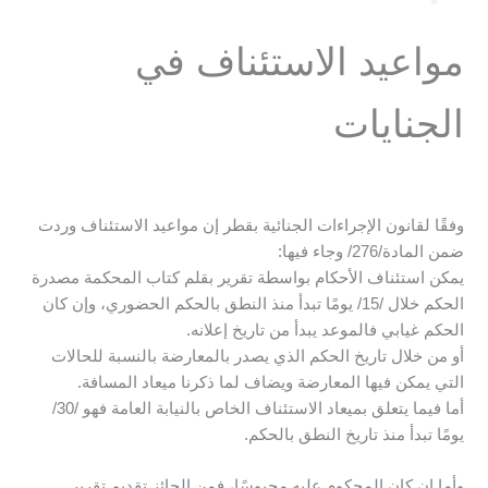
مواعيد الاستئناف في
الجنايات
وفقًا لقانون الإجراءات الجنائية بقطر إن مواعيد الاستئناف وردت
ضمن المادة/276/ وجاء فيها:
يمكن استئناف الأحكام بواسطة تقرير بقلم كتاب المحكمة مصدرة
الحكم خلال /15/ يومًا تبدأ منذ النطق بالحكم الحضوري، وإن كان
الحكم غيابي فالموعد يبدأ من تاريخ إعلانه.
أو من خلال تاريخ الحكم الذي يصدر بالمعارضة بالنسبة للحالات
التي يمكن فيها المعارضة ويضاف لما ذكرنا ميعاد المسافة.
أما فيما يتعلق بميعاد الاستئناف الخاص بالنيابة العامة فهو /30/
يومًا تبدأ منذ تاريخ النطق بالحكم.
وأما إن كان المحكوم عليه محبوسًا، فمن الجائز تقديم تقرير