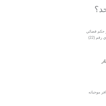
د؟
در حكم قضائي
بذلك بناءً على طلب الطرف المتضرر، كما تنص المادة 183 من القانون المدني القطري رقم (22)
از
فر موجباته