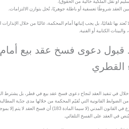
سليم أو نقل الملكية خالية من الحقوق).
ن العقد شروطًا تعسفية أو باطلة جوهريًا، تُخل بتوازن الالتزامات.
ُعتد بها تلقائيًا، بل يجب إثباتها أمام المحكمة، غالبًا من خلال الإنذارات ال
والبينات الكتابية أو الفنية.
بول دعوى فسخ عقد بيع أمام
 القطري
إخلال في تنفيذ العقد لنجاح دعوى فسخ عقد بيع في قطر، بل يشترط ال
 الضوابط القانونية التي تُقيّم المحكمة من خلالها مدى جدّية المطالبة
وقد بيّن المشرّع في القانون المدني (لا سيما المادة 183) أن فسخ العقد ل
ُنص في العقد على الفسخ التلقائي.