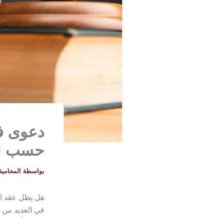
دعوى ف
حسب ال
بواسطة
المحامية خلود -
هل يظل عقد الب
في العديد من ا