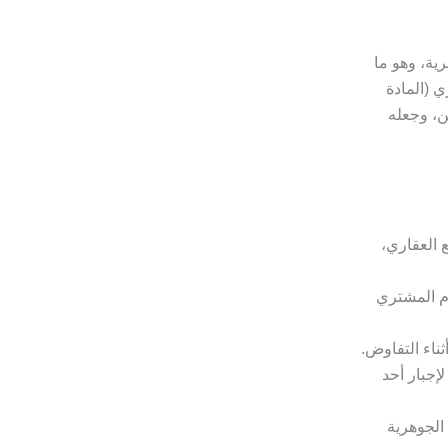
ية، وهو ما
ي (المادة
 للجانبين، وجعله
 العقاري،
رم المشتري
ناء التفاوض.
لإجبار أحد
الجوهرية