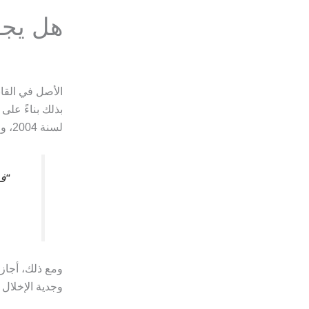
هل يجو
الأصل في القا
لسنة 2004، والتي تُقر بأن:
“ف
ومع ذلك، أجاز
وجدية الإخلال ق