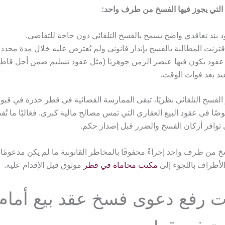
التي يجوز فيها الفسخ من طرف واحد:
 بند تعاقدي واضح يسمح بالفسخ التلقائي دون حاجة للتقاضي.
اقترنت المطالبة بالفسخ بإنذار قانوني ولم يُعترض عليه خلال مدة محددة
قود يكون فيها عنصر الزمن جوهريًا (مثل عقود تسليم ضمن أجل قاطع)
فيذ بعد فوات الوقت.
الفسخ التلقائي نظريًا، تبقى الممارسة القضائية في قطر حذرة في قبو
صًا في عقود البيع العقاري التي تمس مصالح مالية كبرى. فغالبًا ما تُ
توافر أركان الفسخ والضرر قبل إصدار حكم.
سخ من طرف واحد إجراءً محفوفًا بالمخاطر القانونية ما لم يكن مدعومًا
الأطراف باللجوء إلى
مكتب محاماة في قطر
موثوق قبل الإقدام عليه.
ت رفع دعوى فسخ عقد بيع أمام