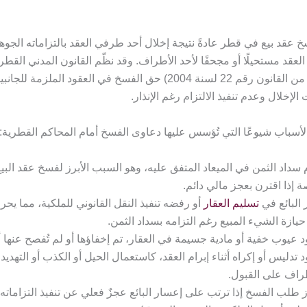
عقد بيع في قطر عادةً نتيجة إخلال أحد طرفي العقد بالتزاماته الجوهر
لعقد مستحيلًا أو مجحفًا لأحد الأطراف. وقد نظّم القانون المدني القطر
183 وما بعدها من القانون رقم 22 لسنة 2004) حق الفسخ في العقود الملزمة
لإخلال وعدم تنفيذ الالتزام رغم الإنذار.
لأسباب شيوعًا التي تُؤسس عليها دعاوى الفسخ أمام المحاكم القطرية:
سداد الثمن في الميعاد المتفق عليه، وهو السبب الأبرز لفسخ عقد البيع
 إذا اقترن بعجز مالي دائم.
 البائع في
تسليم العقار
أو رفضه تنفيذ النقل القانوني للملكية، مما يح
يازة الشيء المبيع رغم التزامه بسداد الثمن.
 عيوب خفية أو مادية جسيمة في العقار، تم إخفاؤها أو لم تُفصح عنها أث
 تدليس أو إكراه أثناء إبرام العقد، كاستعمال الحيل أو الكذب أو التهديد 
راف على القبول.
 طلب الفسخ إذا ترتب على إعسار البائع عجزٌ فعلي عن تنفيذ التزاماته 