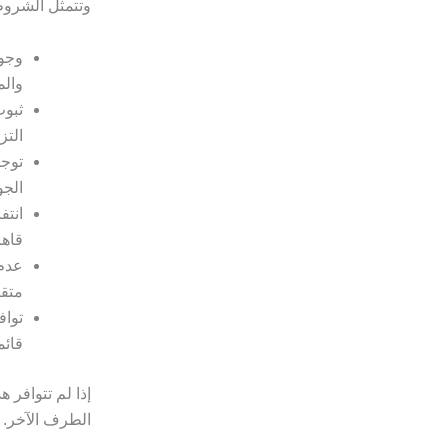
وتتمثل الشروط
وجود
والم
ثبوت
التز
توجي
الجو
انتف
قاهر
عدم 
متقا
تواف
قائم
إذا لم تتوافر 
الطرف الآخر.