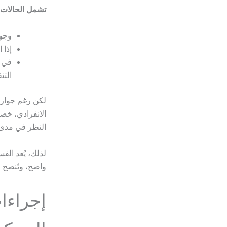
تشمل الحالات 
وجود
إذا 
في ع
التن
لكن رغم جواز 
الانفرادي، خصو
النظر في مدى 
لذلك، يُعد الف
واضح، وتُنصح 
إجراءا