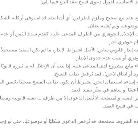
 الأساسية لقبول دعوى فسخ عقد البيع فيما يلي:
 عقد بيع صحيح وملزم للطرفين: أي أن العقد قد استوفى أركانه الشكل
وضوعية ولم يُشَبه بطلان.
 الإخلال الجوهري من الطرف المدعى عليه: كعدم سداد الثمن أو عدم ا
ام جوهري آخر.
ه إنذار قانوني سابق: الأصل اشتراط الإنذار، ما لم يكن التنفيذ مستحيلاً
هري أو ثبتت عدم جدوى الإنذار.
اء مانع مشروع لدى المدعى عليه: إذا ثبت أن الإخلال له ما يُبرره قانونًا
ة أو اتفاق لاحق)، فقد يُرفض طلب الفسخ.
إساءة استعمال الحق: يشترط أن يكون طالب الفسخ متحليًا بحُسن النية
عسًا أو ساهم في تعثّر تنفيذ العقد.
ر الصفة والمصلحة: لا تُقبل الدعوى إلا من طرف له صفة قانونية ومص
ة في فسخ العقد.
هذه الشروط مجتمعة، قد تُرفض الدعوى شكليًا أو موضوعيًا، حتى لو وُج