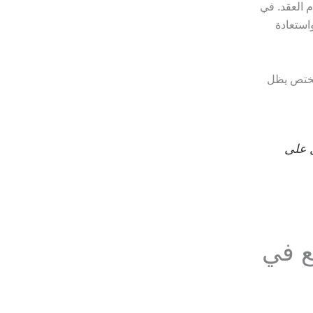
 العقد. في
واستعادة
 مختص يظل
 على
ع في