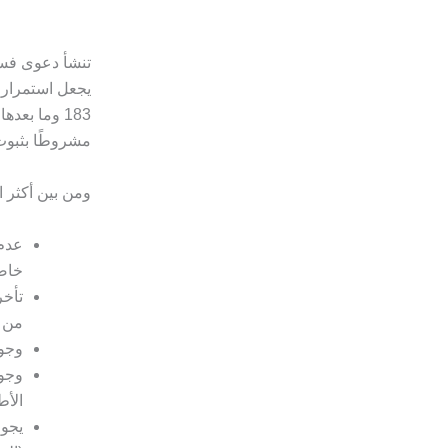
تنشأ دعوى فسخ 
يجعل استمرار ا
مشروطًا بثبوت ا
ومن بين أكثر ا
عدم 
خاصة
تأخر
من ح
وجود
وجود
الأط
يجوز