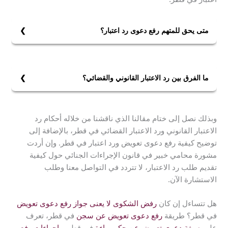
متى يحق للمتهم رفع دعوى رد اعتبار؟
يحق للمتهم رفع دعوى رد اعتبار عند توافر شروط رد الاعتبار
القانوني أو القضائي، والتي تستند إلى نوع العقوبة بجنحة أو
جناية، والمدة المحددة لطلب رد الاعتبار والتي يشترط فيها
ما الفرق بين رد الاعتبار القانوني والقضائي؟
عدم صدور حكم ضد المحكوم عليه بعقوبة جنحة أو جناية.
يتمثل الفرق بين رد الاعتبار القانوني والقضائي في أن رد
الاعتبار القانوني يتحقق بشكل قانوني إذا لم يصدر ضد
وبذلك نصل إلى ختام مقالنا الذي ناقشنا من خلاله أحكام رد
المحكوم عليه حكم بعقوبة جنحة أو جناية، بعد انقضاء مدة
الاعتبار القانوني ورد الاعتبار القضائي في قطر، بالإضافة إلى
محددة من تنفيذ العقوبة، أو سقوطها بمضي المدة، أو العفو
توضيح كيفية رفع دعوى تعويض ورد اعتبار في قطر. وإن أردت
عنها، بينما يتطلب رد الاعتبار القضائي تقديم طلب وصدور
مشورة محامي خبير في قانون الإجراءات الجنائي حول كيفية
حكم من محكمة الجنايات برد الاعتبار.
تقديم طلب رد الاعتبار، لا تتردد في التواصل معنا وطلب
الاستشارة الآن.
هل تتساءل إن كان
رفض الشكوى لا يعنى جواز رفع دعوى تعويض
في قطر؟ طريقة
رفع دعوى تعويض عن سجن
في قطر، تعرف