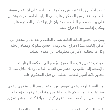
تصدر أحكام رد الاعتبار عن محكمة الجنايات، على أن تقدم صيغة
طلب رد اعتبار من المحكوم عليه إلى النيابة العامة. بحيث يشتمل
على بيانات مقدم الطلب، مع تبيان تاريخ الأحكام الصادرة عليه
ومكان إقامته منذ الإفراج عنه.
ومن ثم، تحقق النيابة العامة بشأن الطلب ومقدمه، والتحقق من
أماكن إقامته منذ الإفراج عنه، ومدى حسن سلوكه ومصادر دخله.
وكل ما يتطلبه الأمر من معلومات عن مقدم الطلب.
بحيث يُعد تقرير نتيجة التحقيق ويُقدم إلى محكمة الجنايات
بالإضافة إلى طلب رد اعتبار من النيابة العامة، وذلك خلال مدة لا
تتجاوز ثلاثة أشهر لتقديم الطلب من قبل المحكوم عليه.
أما بالنسبة لرفع دعوى تعويض ورد الاعتبار بعد البراءة فهي دعوى
قضائية يحق لمن حكم عليه ظلمًا بجريمة لم يقترفها، أو وُجِه له
اتهام باطل، أو قُدمت ضده دعوى كيدية أو بلاغ كاذب أو شهادة زور.
وتُرفع للمحكمة بإعداد صحيفة دعوى والمطالبة برد الاعتبار،