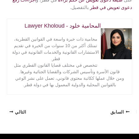
على
صيغة دعوى تعويض عن حكم براءة
في قطر، و
اجراءات رفع
دعوى تعويض في قطر
بالتفصيل.
المحامية خلود - Lawyer Kholoud
محامية ذات خبرة واسعة في القوانين القطرية،
تمتلك أكثر من 10 سنوات من الخبرة في تقديم
الاستشارات القانونية والخدمات القانونية في دولة
قطر.
تتخصص في مختلف قضايا القانون القطري مثل
قانون الأسرة وتأسيس الشركات والقضايا الجنائية وغيرها.
ومن خلال عملها ككاتبة محتوى قانوني، تعمل على نشر الوعي
بالقوانين المحلية والدولية المعمول بها في دولة قطر.
السابق
التالي