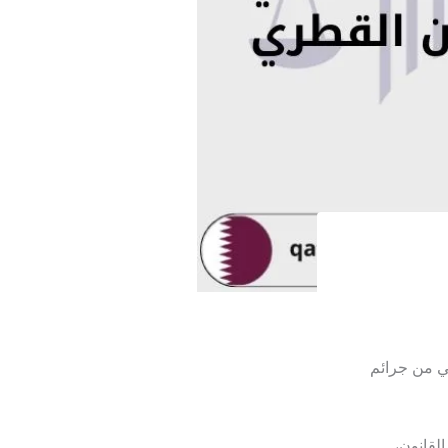
هي من جرائم
لقانون،