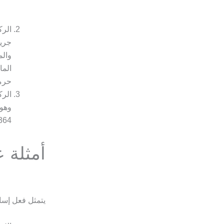
الرك
جريم
والم
الما
حرما
الرك
364-365-366 من قانون العقو
أمثلة ع
يتمثل فعل إساءة