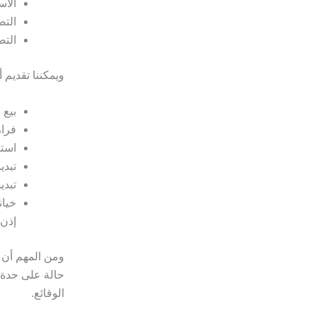
الاس
الت
التص
ويمكننا تقديم 
بيع 
فرار
استه
تبدي
تبدي
خيان
إذن.
ومن المهم أن 
حالة على حدة،
الوقائع.