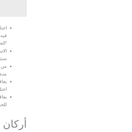
اختل
فيه 
“الحبس لمد
الاس
سنتين،
من ق
مدة ل
يعاق
اختلس شي
يعاق
للجر
أركان ج