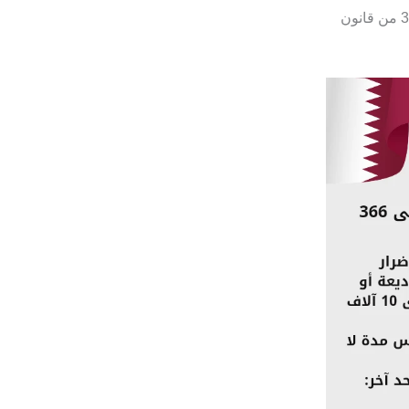
وردت أحكام وعقوبات جريمة خيانة الأمانة في القانون القطري، بالمواد من المادة 362 من قانون