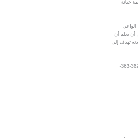
ة خيانة
 الواعي
أن يعلم أن
دته تهدف إلى
وهو النص القانوني المجرم لفعل إساءة الأمانة، وهو متمثل بنصوص المواد 362-363-