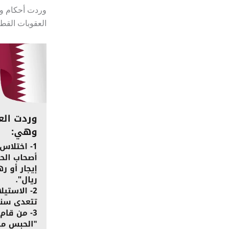
العقوبات القطري حتى 366، حيث سنفصل ما جا