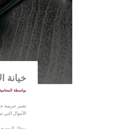
خيانة ا
بواسطة
المحامية خلود -
تعتبر جريمة خي
الأموال التي ت
بمقال اليوم ح