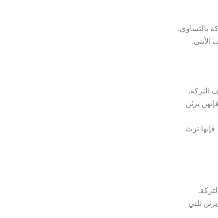
كة بالتساوي.
الأنثى.
ف التركة.
إنهن يرثن
فإنها ترث
تركة.
رثن ثلثي