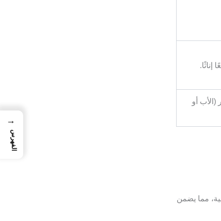
إناثًا.
(الأب أو
→
الفهرس
لية، مما يضمن