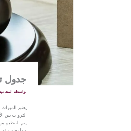
جدول ت
بواسطة
المحامية خلود -
يعتبر الميراث 
الثروات بين الأ
يتم التنظيم م
مما يضمن توزي