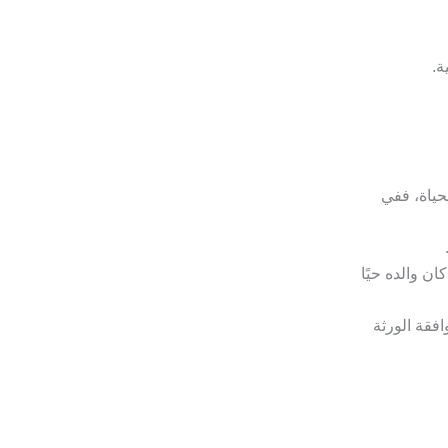
ة.
لحياة، ففي
ن والده حيًا
افقة الورثة