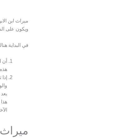
ميراث ابن الاب
ويكون على الش
في البداية هنا
أن ا
هذه 
إذا 
والو
بعد 
هذا 
الآخ
ميراث 