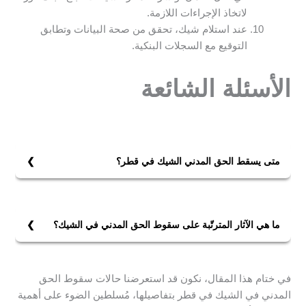
لاتخاذ الإجراءات اللازمة.
عند استلام شيك، تحقق من صحة البيانات وتطابق
التوقيع مع السجلات البنكية.
الأسئلة الشائعة
متى يسقط الحق المدني الشيك في قطر؟
يسقط الحق المدني في الشيك في قطر بمرور ستة أشهر
من تاريخ انتهاء ميعاد تقديم الشيك للدفع، وفقًا للمادة 599
من قانون التجارة القطري.
ما هي الآثار المترتّبة على سقوط الحق المدني في الشيك؟
يمكن انقطاع التقادم بإجراءات معينة مثل رفع دعوى قضائية
إن الآثار المترتبة على سقوط الحق المدني في الشيك، يفقد
أو إقرار بالدين.
الدائن الحق في مطالبة المدين قضائيًا بقيمة الشيك.
في ختام هذا المقال، نكون قد استعرضنا حالات سقوط الحق
هذا يعني أن الدائن لا يستطيع تحصيل الدين من خلال
المدني في الشيك في قطر بتفاصيلها، مُسلطين الضوء على أهمية
الإجراءات القانونية، ويصبح الشيك بلا قيمة تنفيذية في