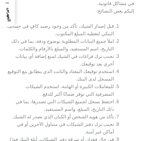
→
في مشاكل قانونية.
الفهرس
إليكم بعض النصائح:
قبل إصدار الشيك، تأكد من وجود رصيد كافٍ في حسابك
البنكي لتغطية المبلغ المكتوب.
املأ جميع البيانات المطلوبة بوضوح ودقة، بما في ذلك
التاريخ، اسم المستفيد، والمبلغ بالأرقام والكلمات.
تجنب ترك فراغات في الشيك لمنع إضافة أي بيانات
أخرى بعد توقيعك.
استخدم توقيعك المعتاد والثابت الذي يتطابق مع التوقيع
المسجل لدى البنك.
للمعاملات الكبيرة أو الهامة، استخدم الشيكات
المصرفية التي توفر ضمانًا أكبر للدفع.
احتفظ بسجل لجميع الشيكات التي تصدرها، بما في
ذلك التاريخ، المبلغ، واسم المستفيد.
تأكد من هوية الشخص أو الكيان الذي تصدر له الشيك.
تجنب ترك دفتر الشيكات في متناول الآخرين أو في
أماكن غير آمنة.
في حال فقدان أو سرقة دفتر الشيكات، أبلغ البنك فورًا