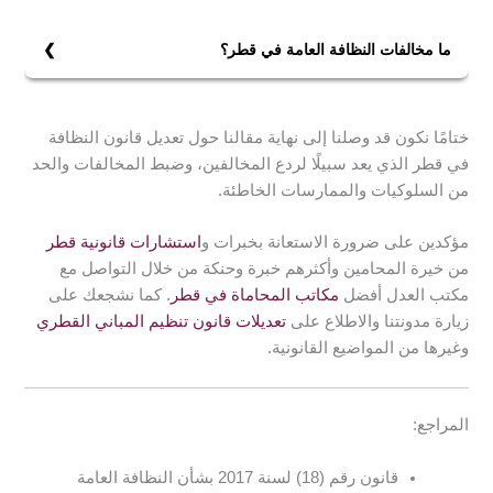
والمخالفات التي تتعلق بالنظافة العامة مع شرح للعقوبات
التي يتضمنها، وأيضًا للغرامات المقررة فيه.
ما مخالفات النظافة العامة في قطر؟
هناك العديد من المخالفات التي حددها قانون النظافة العامة
نذكر منها:
ختامًا نكون قد وصلنا إلى نهاية مقالنا حول تعديل قانون النظافة
ترك الحيوانات أو الطيور للتنقل أو المرور في الأماكن العامة
في قطر الذي يعد سبيلًا لردع المخالفين، وضبط المخالفات والحد
والميادين والطرق والشوارع، كما يجب على أصحاب محال
من السلوكيات والممارسات الخاطئة.
بيعها، مراعاة أن تكون الأعداد المعروضة منها بناءً على تحدده
الإدارة. وعدم التخلص من مخلفاتهم، واتخاذ الاحتياطات
مؤكدين على ضرورة الاستعانة بخبرات و
استشارات قانونية قطر
اللازمة لمنع الإزعاج أو تصاعد الروائح الكريهة.
من خيرة المحامين وأكثرهم خبرة وحنكة من خلال التواصل مع
مكتب العدل أفضل
مكاتب المحاماة في قطر
. كما نشجعك على
زيارة مدونتنا والاطلاع على
تعديلات قانون تنظيم المباني القطري
وغيرها من المواضيع القانونية.
المراجع:
قانون رقم (18) لسنة 2017 بشأن النظافة العامة