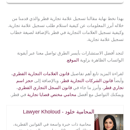
من شروط تسجيل العلامة التجارية تشمل:
العلامات التجارية على الاستمارة المحددة لذلك من قِبَل
1- أن يكون مقدم الطلب هو صاحب حق الملكية الفكرية.
صاحب الشأن أو ممن ينوب عنه، بالشروط والأوضاع
بهذا نخط نهاية مقالنا تسجيل علامة تجارية قطر والذي قدمنا من
2- وأن يكون العمل الذي يراد تسجيله أصليًا وغير مسروقًا.
والشروط عليها باللائحة التنفيذية لهذا القانون.
خلاله أبرز المعلومات عن كيفية استلام طلب تسجيل علامة تجارية.
3- وأن يستوفي العمل الذي يراد تسجيله كافة الشروط
وكيفية تسجيل العلامات التجارية في قطر بالإضافة لصيغة خطاب
المطلوبة من الجهة المختصة.
تسجيل علامة تجارية.
لتجد أفضل الاستشارات بأيسر الطرق تواصل معنا عبر أيقونة
الواتساب الظاهرة بزاوية
الموقع
.
لقراءة المزيد تابع أهم تفاصيل
قانون العلامات التجارية القطري
،
وأيضاً
قانون الشركات التجارية قطر
، وبالإضافة إلى
حجز اسم
تجاري قطر
، وأبرز ما جاء في
قانون السجل التجاري القطري
،
ويمكنك التواصل مع أفضل
محامي مختص قضايا تجارية
في قطر.
المحامية خلود - Lawyer Kholoud
محامية ذات خبرة واسعة في القوانين القطرية،