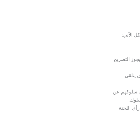
 الآتي:
يجوز التصريح
 يتلقى
يب سلوكهم عن
سلوك.
رأي اللجنة