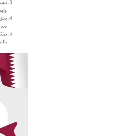
تنشأ
وتهذ
يحق 
بعد 
تمكن
بالن