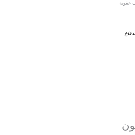
 عقوبة
دفاع
ون