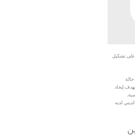
، على تشكيل
حالة
هدف إيجاد
ية.
ديني لديه
ن