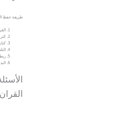
طريقة حفظ الق
القر
كثرة
كتاب
التل
ربط 
البد
الأسئل
القران