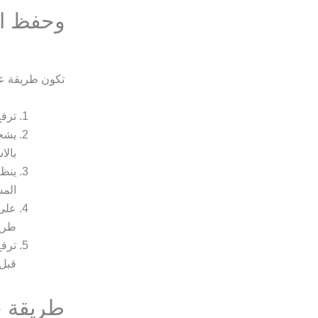
وحفظ ال
تكون طريقة عم
ترفع
يشجع
بالا
ينظم
المس
على 
طريق
ترفع
قبل 
طريقة ح