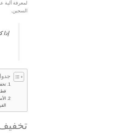
لمعرفة آلية ع
السجين.
إذا ك
جدول
تخف
قطر
الأس
القر
تخفيف 