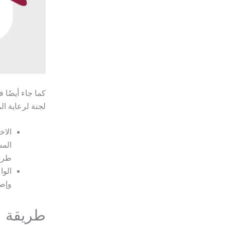
كما جاء أيضًا 
لجنة لرعاية ا
الاخ
المس
طرق 
الوا
وإصل
طريقة ع