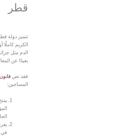
قطر
تتميز دولة قط
الكريم كاملًا أ
الدم مثل جرائ
بعيدًا عن المع
فقد نص
قانون
المساجين:
يمنح
المؤ
الجا
يفرز
في ا