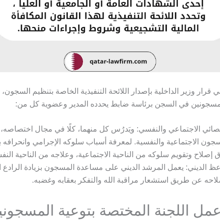
في قرار وزير الداخلية بإصدار اللائحة التنفيذية الخاصة بتنظيم السجون
لمسجونين في السجن برئاسة ضابط يحدده المدير وعضوية كل من:
صائي الاجتماعي والنفسي: ويَدرُس كل منهما، كلًا في مجال اختصاصه، 
جون الاجتماعية والنفسية. لمعرفة أسباب سلوكه الإجرامي وانحرافه ب
إصلاح وتقويم سلوكه من الناحية الاجتماعية، وعلاجه من الناحية النفس
عظ الديني: يعمل المرشد الديني على مساعدة المسجون بزيادة الرادع ال
احه عن طريق استشعار مراقبة الله والتفكر بعقابه وغضبه.
مل اللجنة المختصة بتوعية المسجوني