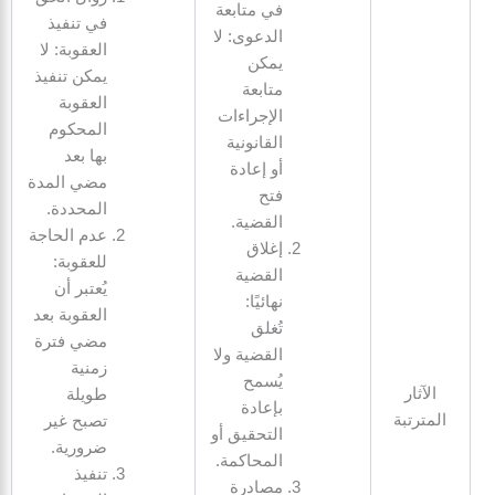
في متابعة
في تنفيذ
الدعوى: لا
العقوبة: لا
يمكن
يمكن تنفيذ
متابعة
العقوبة
الإجراءات
المحكوم
القانونية
بها بعد
أو إعادة
مضي المدة
فتح
المحددة.
القضية.
عدم الحاجة
إغلاق
للعقوبة:
القضية
يُعتبر أن
نهائيًا:
العقوبة بعد
تُغلق
مضي فترة
القضية ولا
زمنية
يُسمح
الآثار
طويلة
بإعادة
المترتبة
تصبح غير
التحقيق أو
ضرورية.
المحاكمة.
تنفيذ
مصادرة