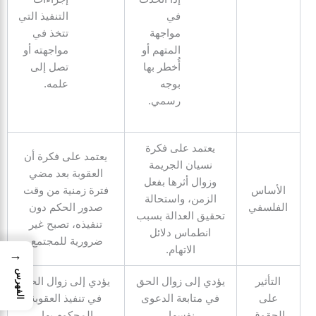
في
التنفيذ التي
مواجهة
تتخذ في
المتهم أو
مواجهته أو
أُخطر بها
تصل إلى
بوجه
علمه.
رسمي.
يعتمد على فكرة
يعتمد على فكرة أن
نسيان الجريمة
العقوبة بعد مضي
وزوال أثرها بفعل
الأساس
فترة زمنية من وقت
الزمن، واستحالة
الفلسفي
صدور الحكم دون
تحقيق العدالة بسبب
تنفيذه، تصبح غير
انطماس دلائل
ضرورية للمجتمع.
الاتهام.
→
الفهرس
التأثير
يؤدي إلى زوال الحق
يؤدي إلى زوال الحق
على
في متابعة الدعوى
في تنفيذ العقوبة
الحقوق
نفسها.
المحكوم بها.