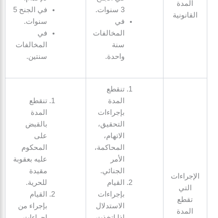
المدة
3 سنوات.
في الجنح 5
القانونية
في
سنوات.
المخالفات
في
سنة
المخالفات
واحدة.
سنتين.
تنقطع
المدة
تنقطع
بإجراءات
المدة
التحقيق،
بالقبض
الاتهام،
على
المحاكمة،
المحكوم
الأمر
عليه بعقوبة
الجنائي.
مقيدة
الإجراءات
القيام
للحرية.
التي
بإجراءات
القيام
تقطع
الاستدلال
بإجراء من
المدة
إذا اتخذت
إجراءات