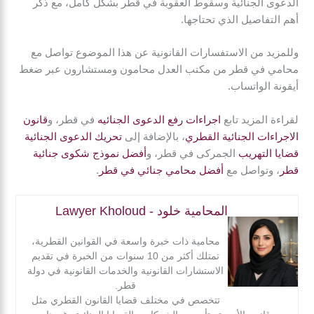
الدعوى الجنائية وسقوط العقوبة في قطر بشكل كامل، مع ذكر
محددة من تاريخ الحكم.
أهم التفاصيل الذي تحتاجها.
وللمزيد من الاستفسارات القانونية عن هذا الموضوع تواصل مع
محامي في قطر من مكتب العدل محامون ومستشارون عبر ضغط
أيقونة الواتساب.
لقراءة المزيد تابع
اجراءات رفع الدعوى الجنائيه
في قطر، و
قانون
الاجراءات الجنائية القطري
، بالإضافة إلى
تحريك الدعوى الجنائية
قضايا التهريب
الجمركى في قطر، و
أفضل نموذج شكوى جنائية
قطر
، وتواصل مع
أفضل محامي جنائي في قطر
.
المحامية خلود - Lawyer Kholoud
محامية ذات خبرة واسعة في القوانين القطرية،
تمتلك أكثر من 10 سنوات من الخبرة في تقديم
الاستشارات القانونية والخدمات القانونية في دولة
قطر.
تتخصص في مختلف قضايا القانون القطري مثل