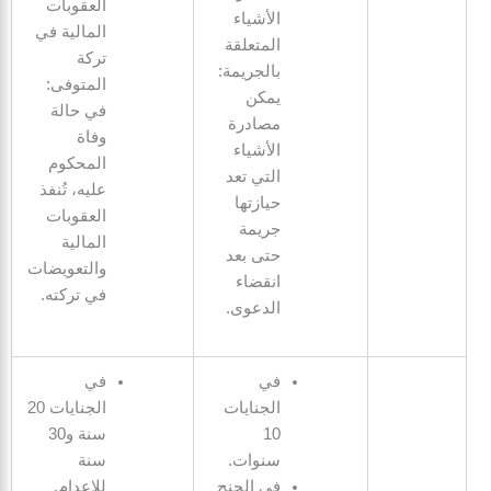
العقوبات
الأشياء
المالية في
المتعلقة
تركة
بالجريمة:
المتوفى:
يمكن
في حالة
مصادرة
وفاة
الأشياء
المحكوم
التي تعد
عليه، تُنفذ
حيازتها
العقوبات
جريمة
المالية
حتى بعد
والتعويضات
انقضاء
في تركته.
الدعوى.
في
في
الجنايات
الجنايات 20
10
سنة و30
سنوات.
سنة
في الجنح
للإعدام.