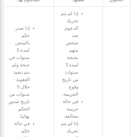
إذا لم يتم
تحريك
الدعوى
إذا صدر
ضد
حكم
شخص
بالسجن
متهم
لمدة 5
بجنحة
سنوات في
لمدة 3
جنحة ولم
سنوات
يتم تنفيذ
من تاريخ
العقوبة
وقوع
خلال 5
الجريمة.
سنوات من
في حالة
تاريخ صدور
جريمة
الحكم
مخالفة،
نهائيا.
إذا لم يتم
في حالة
تحريك
حكم