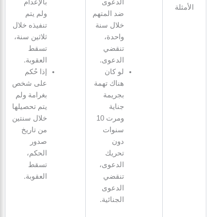
الدعوى
بالإعدام
الأمثلة
ضد المتهم
ولم يتم
خلال سنة
تنفيذه خلال
واحدة،
ثلاثين سنة،
تنقضي
تسقط
الدعوى.
العقوبة.
لو كان
إذا حُكم
هناك تهمة
على شخص
بجريمة
بغرامة ولم
جناية
يتم تحصيلها
ومرت 10
خلال سنتين
سنوات
من تاريخ
دون
صدور
تحريك
الحكم،
الدعوى،
تسقط
تنقضي
العقوبة.
الدعوى
الجنائية.