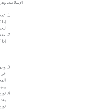
الإسلامية. وهي
عدم 
إذا 
للحف
عدم 
إذا 
وجو
في ب
المع
بينه
توزي
بعد 
توزي