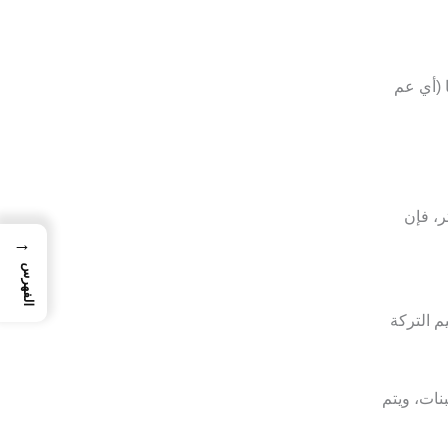
 (أي عم
ر، فإن
→
الفهرس
م التركة
بنات، ويتم