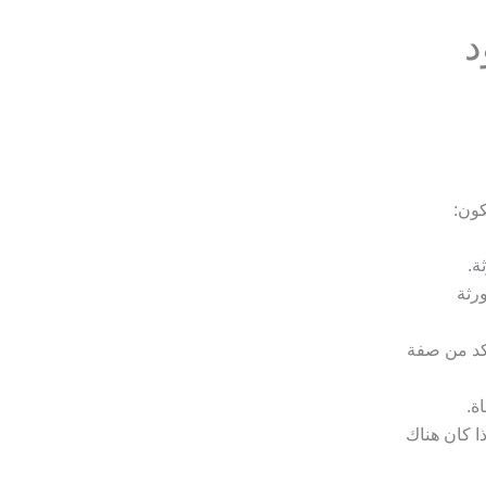
د
كون:
ة.
رثة
أكد من صفة
ة.
ذا كان هناك