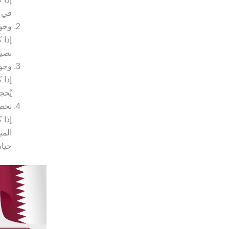
في ه
وجود
إذا 
نصيب
وجو
إذا 
يُحج
تحصي
إذا 
المي
حياة