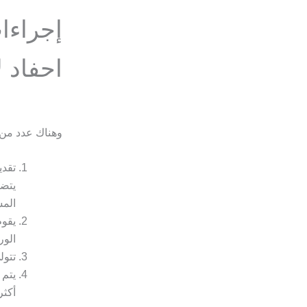
إجراءا
احفاد 
وهناك عدد من 
تقدي
يتضم
المس
يقوم
الور
تتول
يتم 
أكثر