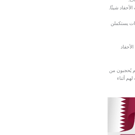
لأحفاد شيئًا.
بنات يستكملن
لأحفاد
م يُحجبون من
لهم أثناء