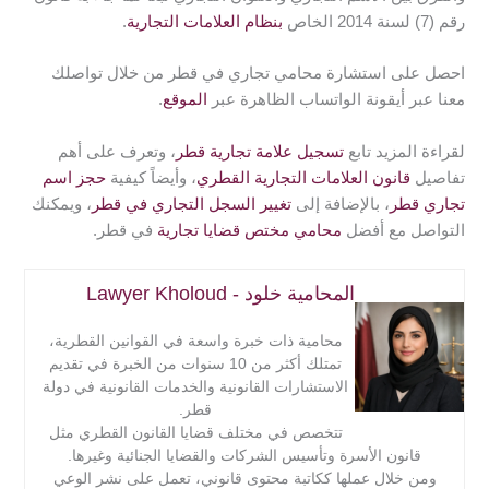
2- ويمكن أن تكون العلامة التجارية شعار، أو رمز، أو لون، أو
رقم (7) لسنة 2014 الخاص
بنظام العلامات التجارية
.
صوت، أو رائحة ترتبط بالمنتج أو الخدمة.
3- تعبر العلامة التجارية عن هوية العمل التجاري الذي تقوم به
احصل على استشارة محامي تجاري في قطر من خلال تواصلك
الشركة، فتمنح العلامة التجارية مالكها حقوقًا حصرية
معنا عبر أيقونة الواتساب الظاهرة عبر
الموقع
.
باستخدامها لتلك المنتجات.
لقراءة المزيد تابع
تسجيل علامة تجارية قطر
، وتعرف على أهم
تفاصيل
قانون العلامات التجارية القطري
، وأيضاً كيفية
حجز اسم
تجاري قطر
، بالإضافة إلى
تغيير السجل التجاري في قطر
، ويمكنك
التواصل مع أفضل
محامي مختص قضايا تجارية
في قطر.
المحامية خلود - Lawyer Kholoud
محامية ذات خبرة واسعة في القوانين القطرية،
تمتلك أكثر من 10 سنوات من الخبرة في تقديم
الاستشارات القانونية والخدمات القانونية في دولة
قطر.
تتخصص في مختلف قضايا القانون القطري مثل
قانون الأسرة وتأسيس الشركات والقضايا الجنائية وغيرها.
ومن خلال عملها ككاتبة محتوى قانوني، تعمل على نشر الوعي