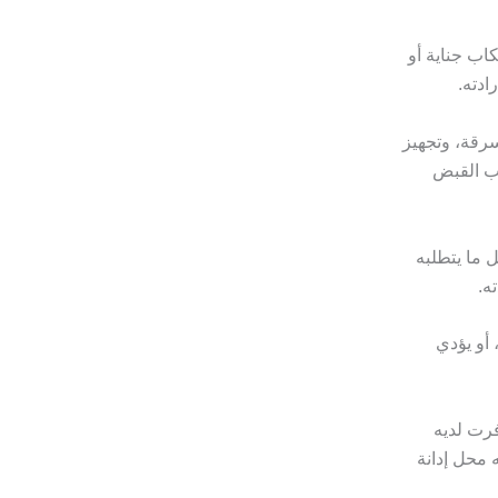
اب جناية أو
ادته.
سرقة، وتجهيز
بب القبض
 ما يتطلبه
ه.
 أو يؤدي
رت لديه
 محل إدانة