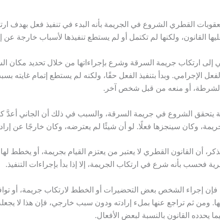
قوبات القطري الشروع في الجريمة بأنه البدء في تنفيذ فعل بهدف ارتك
ها القانون، ولكنها لم تكتمل أو لم يستطع تنفيذها لأسباب خارجة عن إر
ي إلى ارتكاب جريمة السرقة وشرع بإجراءاتها من خلال تحديد مكان ال
لفعل الإجرامي. وبدأ بتنفيذ الفعل حقًا، ولكنه لم يستطع إتمام غايته بس
الشرطة، أو منعه من قبل شخص آخر.
ة يتحقق الشروع في جريمة السرقة، والسبب في ذلك أن الجاني أعدَّ كل
جريمة، وكان سينجزها فعلًا. لو أن شيئًا لم يعترضه، وكان خارجًا عن إرادت
ذكر، أن القانون القطري لا يعتبر من يعتزم القيام بجريمة، أو يخطط لها،
رية فحسب بأنه شرع في ارتكاب الجريمة، إلا إذا بدأ بإجراءات التنفيذ.
فإن إجراء الشخص بعض التحضيرات أو الخطط لارتكاب جريمة، أو تواف
بها. ومن ثم تراجع عنها بملء إرادته ودون سبب خارجي، فإن هذا لا يجعله
يما يحدده القانون بالنسبة لبعض الأفعال.