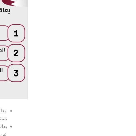
يعاق
تتمث
يعاق
عن خ