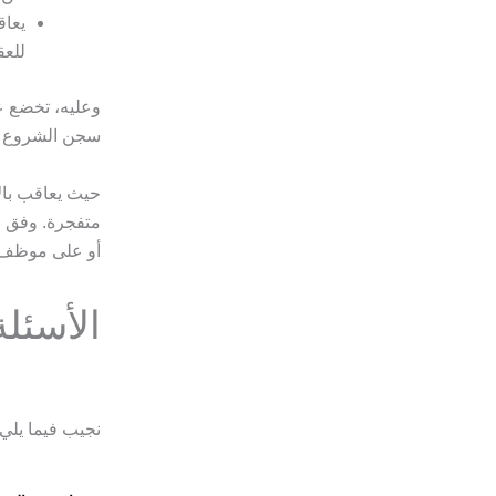
يعاق
للعق
وعليه، تخضع ع
سجن الشروع با
حيث يعاقب بالإ
متفجرة. وفق ق
أو على موظف عا
الأسئلة
نجيب فيما يلي