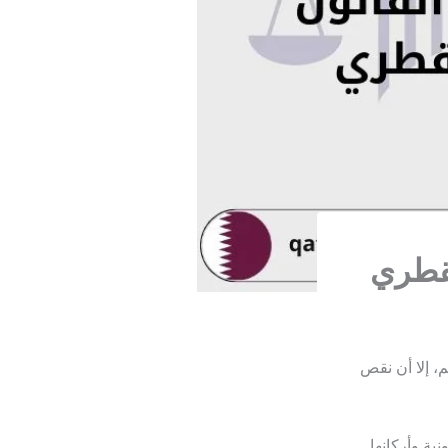
لقطري
م، إلا أن نقص
نية وأركانها