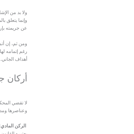
ولا بد من الإش
وإنما يتعلق بال
عن جريمته بإرا
ومن ثم، إن أتم 
رغم إتمامه لها
أهداف الجاني.
أركان ج
لا تقضي المحكمة
وعناصرها ومدى
الركن المادي
:
يعتبره القانون