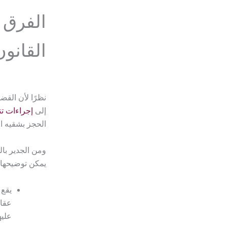
الفرق 
القانو
نظرًا لأن القض
إلى
إجراءات ت
الحجز بشقيه ا
ومن الجدير بال
يمكن توضيحها ف
يقع 
عقار
عليه