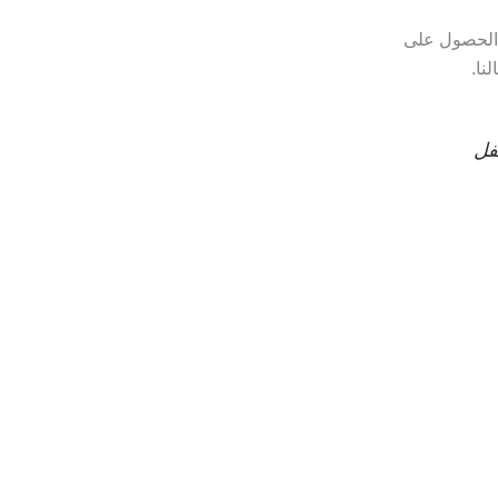
 الحصول على
نا.
فل