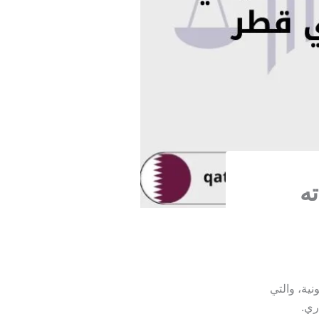
ه
نية، والتي
ري.