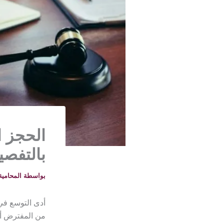
الحجز ا
بالتفصي
بواسطة
المحامية خلود -
أدى التوسع في 
من المفترض أن 