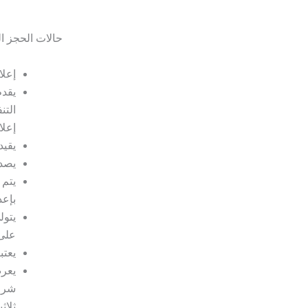
حالات الحجز ال
إعلا
يقدم
التن
إعلا
يقيد
يصدر
يتم 
بإعد
يتول
على 
يعتب
يعرض
شروط
ثلاثي