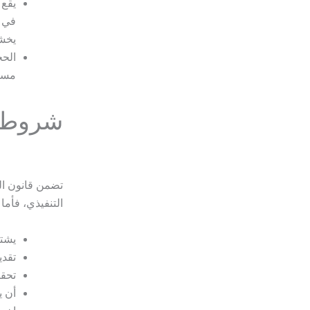
يقع 
في ا
يخشى
الحج
مسبق
شروط ا
تضمن قانون ال
التنفيذي، فأما
يشتر
تقدي
تحقق
أن ي