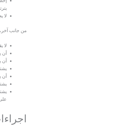
إخطا
يترت
لا ي
من جانب آخر، 
لا ي
أن ي
أن ي
يشتر
أن ي
يشتر
يشتر
على 
اجراءا