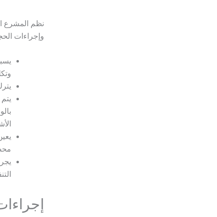
نظم المشرع ال
وإجراءات الحجز
يسبق
وتكل
يترك
يتم 
بالو
الأش
يعين
محض
يجري
التن
إجراءات