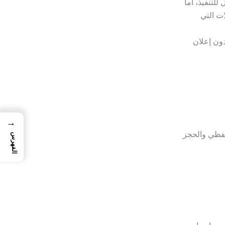
للتنفيذ، أما
ت التي
دون إعلان
→
حفظي والحجز
الفهرس