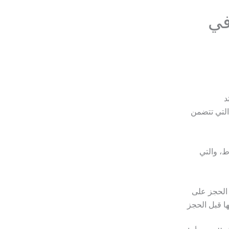
في
د
 التي تتضمن
ط، والتي
 الحجز على
ا قبل الحجز