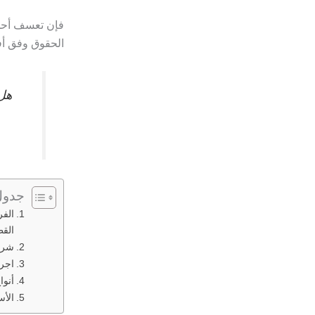
فإن تعسف أحد 
الحقوق وفق أف
هل 
جدول
الفر
الق
شرو
اجرا
أنوا
الأس