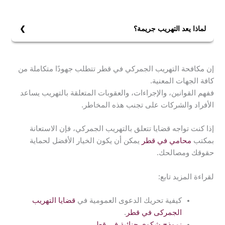
تتراوح عقوبة جريمة التهريب الجمركي بقطر حسب نوع
البضاعة.
للبضائع الخاضعة لرسوم مرتفعة، تفرض غرامة لا تقل عن
لماذا يعد التهريب جريمة؟
مثلي الرسوم الجمركية المستحقة، مع حبس لا يقل عن شهر
يُعتبر التهريب جريمة لأنه يتسبب في خسائر اقتصادية للدولة،
ولا يتجاوز سنة. أما للبضائع الأخرى، فالغرامة تتراوح بين مثلي
عبر تجنب دفع الضرائب والرسوم الجمركية، ويؤدي إلى
الرسوم وقيمة البضاعة، مع نفس مدة الحبس، وفقًا للمادة
إن مكافحة التهريب الجمركي في قطر تتطلب جهودًا متكاملة من
تقويض النظام القانوني والاقتصادي.
142 من قانون الجمارك.
كافة الجهات المعنية.
ففهم القوانين، والإجراءات، والعقوبات المتعلقة بالتهريب يساعد
الأفراد والشركات على تجنب هذه المخاطر.
إذا كنت تواجه قضايا تتعلق بالتهريب الجمركي، فإن الاستعانة
بمكتب
محامي في قطر
يمكن أن يكون الخيار الأفضل لحماية
حقوقك ومصالحك.
لقراءة المزيد تابع:
كيفية تحريك الدعوى العمومية في
قضايا التهريب
الجمركى في قطر
.
نموذج شكوى جنائية في قطر
.