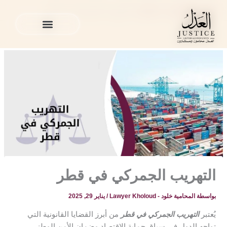
خطي
المدونة القانونية
»
قضائية
»
التهريب الجمركي في قطر
لى
لمحتوى
الخدمات القانونية
المدونة القانونية
الخدمات القانونية
المدونة القانونية
التهريب الجمركي في قطر
بواسطة
المحامية خلود - Lawyer Kholoud
/
يناير 29, 2025
يُعتبر
التهريب الجمركي في قطر
من أبرز القضايا القانونية التي
تواجه الدول في سياق حماية الاقتصاد وضمان الأمن الوطني.