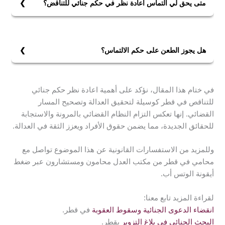
متى يحق لي التماس اعادة نظر في حكم جنائي للتناقض؟
يحق لك التماس إعادة النظر في حكم جنائي للتناقض خلال
30 يومًا من اكتشاف الأدلة الجديدة أو الغش، أو من تاريخ
صدور الحكم المتناقض.
هل يجوز الطعن على حكم الالتماس؟
نعم، يجوز الطعن على حكم الالتماس في محاكم الاستئناف
وفقًا للإجراءات المقررة في نظام المرافعات الشرعية ونظام
في ختام هذا المقال، نؤكد على أهمية اعادة نظر حكم جنائي
الإجراءات الجزائية.
للتناقص في قطر كوسيلة لتحقيق العدالة وتصحيح المسار
القضائي. إنها تعكس التزام النظام القضائي بالمرونة والاستجابة
للحقائق الجديدة، مما يضمن حقوق الأفراد ويعزز الثقة في العدالة.
وللمزيد من الاستفسارات القانونية عن هذا الموضوع تواصل مع
محامي في قطر من مكتب العدل محامون ومستشارون عبر ضغط
أيقونة الوتس أب.
لقراءة المزيد تابع معنا:
انقضاء الدعوى الجنائية وسقوط العقوبة
في قطر.
البحث الجنائي في بلاغ التزوير
بقطر.