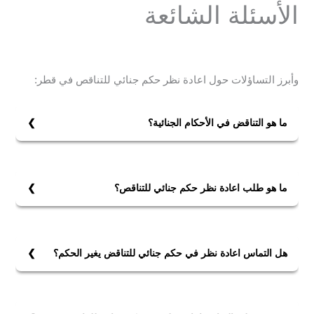
الأسئلة الشائعة
وأبرز التساؤلات حول اعادة نظر حكم جنائي للتناقص في قطر:
ما هو التناقض في الأحكام الجنائية؟
التناقض في الأحكام الجنائية يحدث عندما يكون هناك تعارض
بين الأدلة والاستنتاجات في حكم ما، أو بين أحكام مختلفة
صادرة عن نفس القضية، مما يؤدي إلى عدم الوضوح أو
ما هو طلب اعادة نظر حكم جنائي للتناقص؟
الإنصاف في القرار القضائي.
طلب إعادة النظر للتناقص هو إجراء قانوني يسمح بمراجعة
حكم جنائي سابق إذا ظهرت معلومات جديدة تتعارض مع
الأدلة أو الاستنتاجات التي بُني عليها الحكم، مما قد يؤدي إلى
هل التماس اعادة نظر في حكم جنائي للتناقض يغير الحكم؟
تغيير القرار القضائي.
نعم، التماس إعادة النظر في حكم جنائي للتناقض يمكن أن
يغير الحكم إذا قُبل الطلب وأظهرت الأدلة الجديدة تناقضًا يؤثر
على القرار القضائي الأصلي.