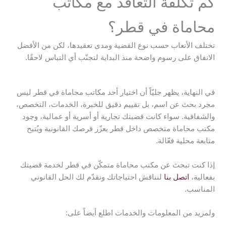
كم تكلفة التعاقد مع مكاتب
محاماة في قطر؟
تختلف الأتعاب حسب نوع القضية ومدى تعقيدها، لكن من الأفضل
الاتفاق على رسوم واضحة منذ البداية لتجنّب أي التباس لاحقًا.
في النهاية، يظهر جليّاً أن اختيار أحد مكاتب محاماة في قطر ليس
مجرد بحث عن اسم، بل تقييم دقيق للخبرة، الخدمات، التخصص،
والشفافية. سواء كانت قضيتك تجارية أو أسرية أو عمالية، وجود
مكتب محاماة متخصص داخل قطر يعزّز فرصك القانونية ويُتيح
متابعة محلية فعّالة.
إذا كنت تبحث عن مكتب محاماة متمكّن في قطر لخدمة قضيتك
بفعالية،
اتصل بنا
لنناقش احتياجاتك ونقدّم لك الحل القانوني
المناسب.
ولمزيد من المعلومات والخدمات اطلع أيضاً على: