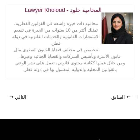
المحامية خلود - Lawyer Kholoud
محامية ذات خبرة واسعة في القوانين القطرية،
تمتلك أكثر من 10 سنوات من الخبرة في تقديم
الاستشارات القانونية والخدمات القانونية في دولة
قطر.
تتخصص في مختلف قضايا القانون القطري مثل
قانون الأسرة وتأسيس الشركات والقضايا الجنائية وغيرها.
ومن خلال عملها ككاتبة محتوى قانوني، تعمل على نشر الوعي
بالقوانين المحلية والدولية المعمول بها في دولة قطر.
السابق
التالي