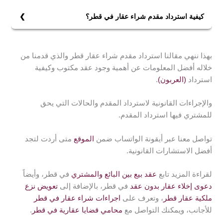
المعنية من حدوث أي احتيال أو غش من قبل الطرف الأخر.
كيفية استرداد مقدم شراء عقار في قطر؟
نصت المادة /102/على استرداد مقدم شراء عقار قطر حيث
جاء فيها:
بهذا ننهي مقالنا استرداد مقدم شراء عقار قطر والذي قدمنا من
1- إن لم يحدد العرف أو الاتفاق ميعادًا لمباشرة خيار العدول.
خلاله أفضل المعلومات عن أهمية وجود عقد مكتوب وكيفية
يبقى هذا الخيار للوقت الذي يصدر فيه من المتعاقد تصرفًا
استرداد
(العربون)
.
يدل على رغبته بتأكيد قيام العقد.
2- على أنه إن تراجع أحد المتعاقدين عن تنفيذه للالتزام خلال
والإجراءات القانونية لاسترداد المقدم والحالات التي يحق
الأجل المحدد. أو تراخى بذلك مدة تجاوز المألوف، يجوز
للمشتري فيها استرداد المقدم.
للمتعاقد الآخر اعتبار ذلك عدولاً منه عن العقد.
تواصل معنا عبر أيقونة الواتساب ضمن
الموقع
متى أردت لتجد
أفضل الاستشارات القانونية.
لقراءة المزيد تابع
عقد بيع بين البائع والمشتري
في قطر، وأيضاً
دعوى إخلاء عقار بدون عقد
في قطر، بالإضافة إلى
تعويض نزع
ملكية عقار قطر
، وتعرف على
اجراءات شراء عقار في قطر
للأجانب، ويمكنك التواصل مع
محامي قضايا عقارية في قطر
.