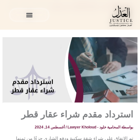
خطي
المدونة القانونية
»
قضايا العقارات في قطر
»
استرداد مقدم شراء
لى
عقار قطر
لمحتوى
الخدمات القانونية
المدونة القانونية
الخدمات القانونية
المدونة القانونية
استرداد مقدم شراء عقار قطر
بواسطة
المحامية خلود - Lawyer Kholoud
/
أغسطس 14, 2024
تم الاتفاق على شراء شقة سكنية ودفع الشاري جزءًا من ثمنها