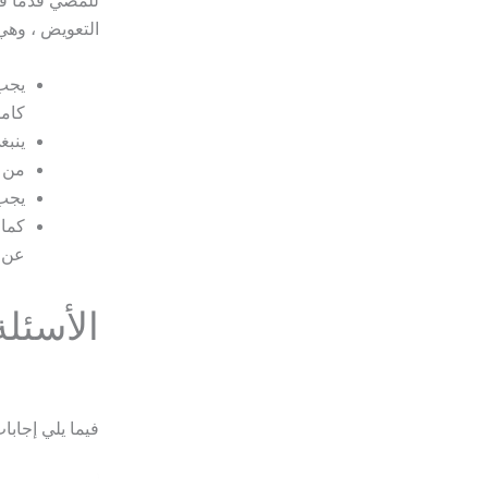
للمضي قدمًا 
التعويض ، وهي 
يجب 
كامل
ينبغ
من ا
يجب 
كما 
عن ذ
الأسئلة
فيما يلي إجابا