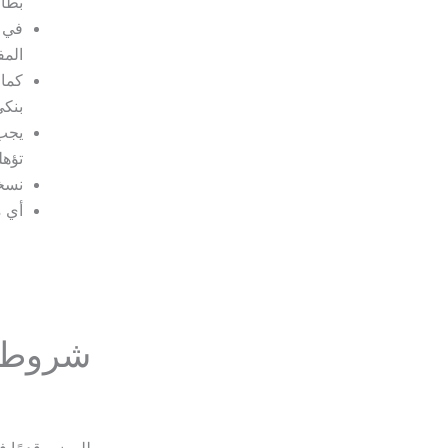
بطاق
في ح
المف
كما
بنكي
يجب 
تؤهل
نسخة
أي م
شروط 