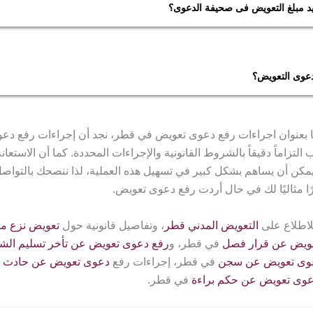
د مبلغ التعويض فى صحيفة الدعوى؟
ديد مبلغ التعويض في صحيفة الدعوى إذ يتم تحديد تعويض الأضرار المادية
 المالية وفقدان الإيرادات، بشرط عدم إمكانية تجنب الضرر. أما الأضرار
نوع الضرر وخصائص المتضرر، مع الاعتماد على الأحكام السابقة لتحدي
عوى التعويض؟
تبلغ مدة رفع دعوى التعويض حوالي 3 سنوات وذلك وفقًا للمادة 9
نصت على سقوط دعوى المسؤولية عن العمل غير المشروع بالتقادم بع
نا بعنوان اجراءات رفع دعوى تعويض في قطر، نجد أن إجراءات رفع دع
من تاريخ علم المضرور بالضرر وبالجهة المسؤولة. أو بعد مرور خمس
لتزاماً دقيقاً بالشروط القانونية والإجراءات المحددة. كما أن الاستعانة
العمل غير المشروع، أيهما يأتي أولاً.
مكن أن يساهم بشكل كبير في تسهيل هذه العملية، لذا ننصحك بالتواصل
رًا مثاليًا لك في حال أردت رفع دعوى تعويض.
لاطلاع على
التعويض المدني قطر
، وتفاصيل قانونية حول
تعويض نزع مل
ويض عن قرار فصل
في قطر، و
رفع دعوى تعويض عن تأخر تسليم الش
وى تعويض عن سجن
في قطر، إجراءات رفع
دعوى تعويض عن حادث س
وى تعويض عن حكم براءة
في قطر.