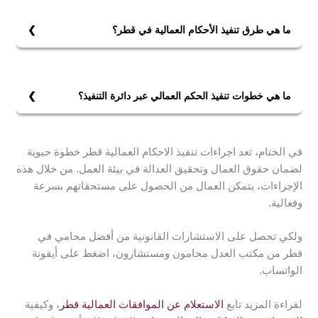
يومًا.
إذا كان صاحب العمل هو السبب في إنهاء علاقة العمل. يتم
ما هي طرق تنفيذ الأحكام العمالية في قطر؟
منح العامل مستحقاته خلال 7 أيام.
تتمثل طرق تنفيذ الأحكام العمالية في قطر في:
أما إذا كان العامل هو السبب، فيتم منحه مستحقاته خلال 14
1- تقديم الشكوى العمالية.
يومًا. في حال المماطلة بالتنفيذ، يتعرض صاحب العمل
2- دور لجان فض المنازعات العمالية.
للعقوبة.
ما هي خطوات تنفيذ الحكم العمالي عبر دائرة التنفيذ؟
3- إصدار الحكم من المحكمة العمالية.
خطوات تنفيذ الحكم العمالي في قطر تشمل:
4- إنشاء مكتب لتنفيذ الأحكام العمالية.
1- تقديم طلب التنفيذ إلى دائرة التنفيذ بالمحكمة.
5- يتم الربط الإلكتروني بين الجهات الحكومية لتسهيل
في الختام، تعد اجراءات تنفيذ الاحكام العمالية قطر خطوة حيوية
2- تعيين قاضي تنفيذ للإشراف على العملية، وإصدار
وتسريع التنفيذ، مما يضمن حقوق العمال ويعزز بيئة العمل
لضمان حقوق العمال وتحقيق العدالة في بيئة العمل. من خلال هذه
القرارات والأوامر اللازمة.
العادلة.
الإجراءات، يتمكن العمال من الحصول على مستحقاتهم بسرعة
3- يتم الربط الإلكتروني بين الجهات الحكومية لتسهيل
وفعالية.
التنفيذ.
4- في حال المماطلة، يتعرض صاحب العمل للعقوبة.
ولكي تحصل على الاستشارات القانونية من أفضل محامي في
5- يتم تنفيذ الأحكام بشكل فعال لضمان حقوق العمال وتعزيز
قطر من مكتب العدل محامون ومستشارون، اضغط على أيقونة
بيئة العمل العادلة.
الواتساب.
لقراءة المزيد تابع
الاستعلام عن الموافقات العمالية قطر
، وكيفية