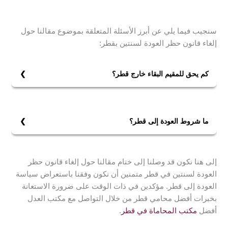
سنجيب فيما يلي عن أبرز الأسئلة المتعلقة بموضوع مقالنا حول
إلغاء قانون حظر العودة لسنتين بقطر:
كم يحق للمقيم البقاء خارج قطر؟
المدة القانونية للبقاء خارج دولة قطر هي ستة أشهر، ما لم
يحصل على إذن بالعودة من الجهة المختصة قبل سفره أو
قبل مضي سنة من تاريخ مغادرته.
ما شروط العودة إلى قطر؟
إذا كنت تنوي العودة إلى قطر، فيجب أن تستوفي كافة
متطلبات الجوازات والجمارك مثل أن يكون جواز السفر
إلى هنا نكون قد وصلنا إلى ختام مقالنا حول إلغاء قانون حظر
الخاص بك والهوية الشخصية ساريا المفعول.
العودة لسنتين في قطر متمنين أن نكون وفقنا باستعراض سياسة
العودة إلى قطر. مؤكدين في ذات الوقت على ضرورة الاستعانة
بخبرات أفضل محامي قطر من خلال التواصل مع مكتب العدل
أفضل
مكتب المحاماة في قطر
.