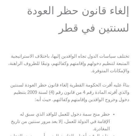
إلغاء قانون حظر العودة
لسنتين في قطر
تختلف سياسات الدول تجاه الوافدين إليها، باختلاف الاستراتيجية
المتبعة لتنظيم دخولهم وإقامتهم وكفالتهم، وتبعًا للظروف الراهنة،
والإمكانات المتوفرة.
بناءً عليه أقرت الحكومة القطرية إلغاء قانون حظر العودة لسنتين
والذي أقرته المادة رقم 4 من قانون رقم (4) لسنة 2009 بتنظيم
دخول وخروج الوافدين وإقامتهم وكفالتهم. حيث أنه:
حظر منح سمة دخول للعمل للوافد الذي سبق له
الإقامة في الدولة للعمل، إلا بعد مرور سنتين من تاريخ
المغادرة.
بذات الوقت أعطى القانون للوزير، أو من ينيبه، التجاوز