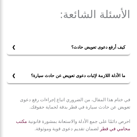
الأسئلة الشائعة:
كيف أرفع دعوى تعويض حادث؟
لرفع دعوى تعويض عن حادث:
1- يجب أولاً جمع المستندات اللازمة مثل تقرير الشرطة، صور
مكان الحادث، وفواتير نفقات العلاج.
ما الأدلة اللازمة لإثبات دعوى تعويض عن حادث سيارة؟
2- بعد ذلك، اكتب عريضة الدعوى، حدد المسؤول، واطلب
لإثبات دعوى تعويض عن حادث سيارة، تحتاج إلى تقديم أدلة
التعويض المناسب.
مثل تقرير الشرطة، صور توثق الأضرار، شهادات الشهود،
3- ثم، قدم الدعوى إلى المحكمة المختصة مع دفع الرسوم
في ختام هذا المقال، من الضروري اتباع إجراءات رفع دعوى
وفواتير العلاج. يُفضل كذلك تقديم التقارير الطبية التي تثبت
المطلوبة.
تعويض عن حادث سيارة في قطر بدقة لحماية حقوقك.
الإصابات، وأي مستندات تثبت خسائر مالية تكبدتها نتيجة
4- تأكد من الالتزام بالمواعيد القانونية المحددة لتجنب
الحادث، مثل فواتير الإصلاح أو تقارير التأمين.
سقوط الدعوى.
احرص دائمًا على جمع الأدلة والاستعانة بمشورة قانونية
مكتب
محامي في قطر
لضمان تقديم دعوى قوية وموثوقة.