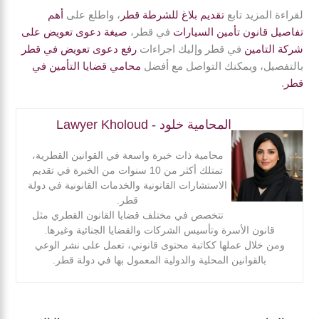
لقراءة المزيد تابع
تقديم بلاغ للشرطة قطر
، واطلع على
أهم
تفاصيل قانون تأمين السيارات
في قطر،
صيغة دعوى تعويض على
شركة التامين
في قطر وإليك اجراءات
رفع دعوى تعويض في قطر
بالتفصيل، ويمكنك التواصل مع أفضل
محامي قضايا التأمين في
قطر
.
المحامية خلود - Lawyer Kholoud
محامية ذات خبرة واسعة في القوانين القطرية،
تمتلك أكثر من 10 سنوات من الخبرة في تقديم
الاستشارات القانونية والخدمات القانونية في دولة
قطر.
تتخصص في مختلف قضايا القانون القطري مثل
قانون الأسرة وتأسيس الشركات والقضايا الجنائية وغيرها.
ومن خلال عملها ككاتبة محتوى قانوني، تعمل على نشر الوعي
بالقوانين المحلية والدولية المعمول بها في دولة قطر.