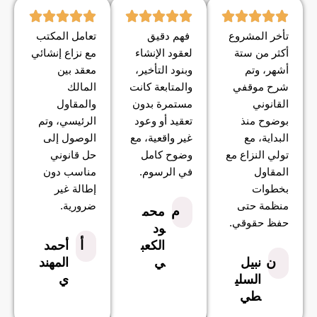
تأخر المشروع
فهم دقيق
تعامل المكتب
أكثر من ستة
لعقود الإنشاء
مع نزاع إنشائي
أشهر، وتم
وبنود التأخير،
معقد بين
شرح موقفي
والمتابعة كانت
المالك
القانوني
مستمرة بدون
والمقاول
بوضوح منذ
تعقيد أو وعود
الرئيسي، وتم
البداية، مع
غير واقعية، مع
الوصول إلى
تولي النزاع مع
وضوح كامل
حل قانوني
المقاول
في الرسوم.
مناسب دون
بخطوات
إطالة غير
منظمة حتى
ضرورية.
م
محم
حفظ حقوقي.
ود
أ
الكعب
أحمد
ن
نبيل
ي
المهند
السلي
ي
طي