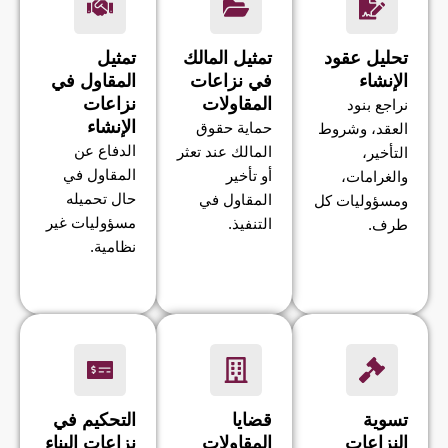
تحليل عقود
تمثيل المالك
تمثيل
الإنشاء
في نزاعات
المقاول في
المقاولات
نزاعات
نراجع بنود
الإنشاء
حماية حقوق
العقد، وشروط
الدفاع عن
المالك عند تعثر
التأخير،
المقاول في
أو تأخير
والغرامات،
حال تحميله
المقاول في
ومسؤوليات كل
مسؤوليات غير
التنفيذ.
طرف.
نظامية.
تسوية
قضايا
التحكيم في
النزاعات
المقاولات
نزاعات البناء