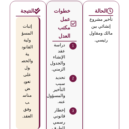
الحالة
خطوات
النتيجة
عمل
تأخير مشروع
إنشائي بين
إثبات
مكتب
مالك ومقاول
المسؤ
العدل
رئيسي.
ولية
دراسة
القانون
عقد
ية
الإنشاء
والحص
والجدول
ول
الزمني.
على
تحديد
تعوي
سبب
ض
التأخير
مناس
والمسؤول
عنه.
ب
وفق
إخطار
قانوني
العقد.
رسمي
للطرف