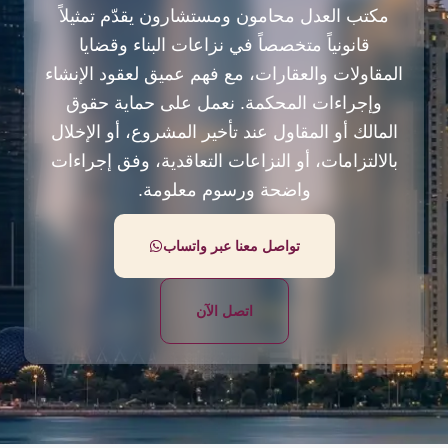
مكتب العدل محامون ومستشارون يقدّم تمثيلاً
قانونياً متخصصاً في نزاعات البناء وقضايا
المقاولات والعقارات، مع فهم عميق لعقود الإنشاء
وإجراءات المحكمة. نعمل على حماية حقوق
المالك أو المقاول عند تأخير المشروع، أو الإخلال
بالالتزامات، أو النزاعات التعاقدية، وفق إجراءات
واضحة ورسوم معلومة.
تواصل معنا عبر واتساب
اتصل الآن