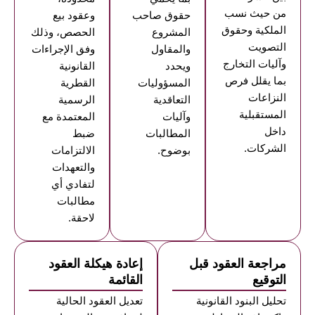
من حيث نسب
حقوق صاحب
وعقود بيع
الملكية وحقوق
المشروع
الحصص، وذلك
التصويت
والمقاول
وفق الإجراءات
وآليات التخارج
ويحدد
القانونية
بما يقلل فرص
المسؤوليات
القطرية
النزاعات
التعاقدية
الرسمية
المستقبلية
وآليات
المعتمدة مع
داخل
المطالبات
ضبط
الشركات.
بوضوح.
الالتزامات
والتعهدات
لتفادي أي
مطالبات
لاحقة.
مراجعة العقود قبل
إعادة هيكلة العقود
التوقيع
القائمة
تحليل البنود القانونية
تعديل العقود الحالية