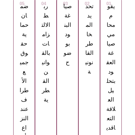
05
04
03
02
01
يقو
تحد
صيا
رب
ضم
م
يد
غة
ط
ان
محا
الم
البن
الالت
حما
مي
خا
ود
زام
ية
صيا
طر
بو
ات
حق
غة
القا
ضو
بالق
وق
العق
نوني
ح
واني
جمي
ود
ة
ن
ع
بتحل
الق
الأ
يل
طر
طرا
الع
ية
ف
لاقة
عند
التع
النز
اقدي
اع