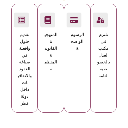
نلتزم
الرسوم
المنهجي
تقديم
في
الواضح
ة
حلول
مكتب
ة
القانوني
واقعية
العدل
ة
في
بالخصو
المنظم
صياغة
صية
ة
العقود
التامة
والاتفاقي
ات
داخل
دولة
قطر