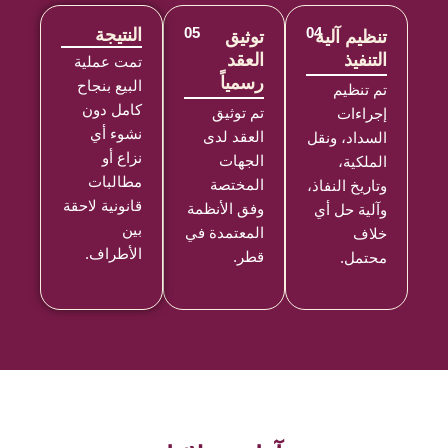
04
05
النتيجة
تنظيم آلية
توثيق
التنفيذ
العقد
تمت عملية
رسمياً
البيع بنجاح
تم تنظيم
كامل دون
تم توثيق
إجراءات
نشوء أي
العقد لدى
السداد، ونقل
نزاع أو
الجهات
الملكية،
مطالبات
المختصة
وتاريخ النفاذ،
قانونية لاحقة
وفق الأنظمة
وآلية حل أي
بين
المعتمدة في
خلاف
الأطراف.
قطر.
محتمل.