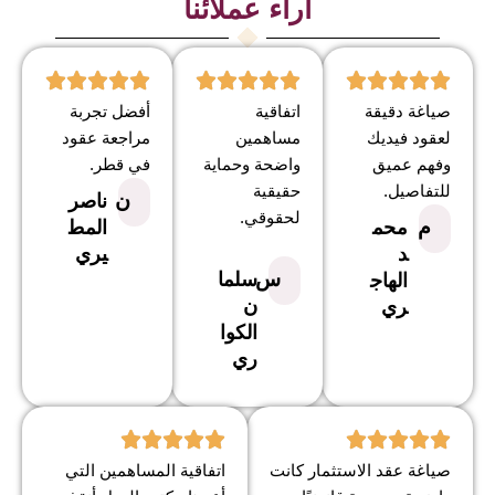
آراء عملائنا
صياغة دقيقة
اتفاقية
أفضل تجربة
لعقود فيديك
مساهمين
مراجعة عقود
وفهم عميق
واضحة وحماية
في قطر.
للتفاصيل.
حقيقية
ن
ناصر
لحقوقي.
م
محم
المط
د
يري
س
سلما
الهاج
ن
ري
الكوا
ري
صياغة عقد الاستثمار كانت
اتفاقية المساهمين التي