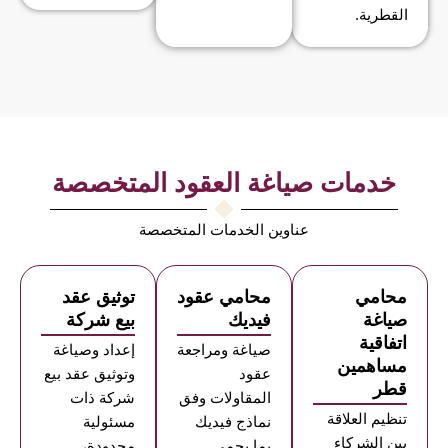
القطرية.
خدمات صياغة العقود المتخصصة
عناوين الخدمات المتخصصة
محامي
محامي عقود
توثيق عقد
صياغة
فيديك
بيع شركة
اتفاقية
صياغة ومراجعة
إعداد وصياغة
مساهمين
عقود
وتوثيق عقد بيع
قطر
المقاولات وفق
شركة ذات
تنظيم العلاقة
نماذج فيديك
مسئولية
بين الشركاء
بما يحمي
محدودة،