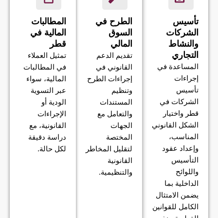
تأسيس
الطرح في
المطالبات
الشركات
السوق
المالية في
والنشاط
المالي
قطر
التجاري
تقديم الدعم
تمثيل العملاء
المساعدة في
القانوني في
في المطالبات
إجراءات
إجراءات الطرح
المالية، سواء
تأسيس
وتنظيم
عبر التسوية
الشركات في
المستندات
الودية أو
قطر واختيار
والتعامل مع
الإجراءات
الشكل القانوني
الجهات
القانونية، مع
المناسب،
المختصة
دراسة دقيقة
وإعداد عقود
لتقليل المخاطر
لكل حالة.
التأسيس
القانونية
واللوائح
والتنظيمية.
الداخلية بما
يضمن الامتثال
الكامل للقوانين