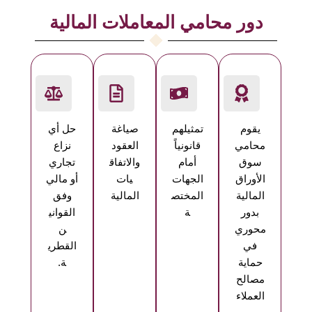
دور محامي المعاملات المالية
يقوم
تمثيلهم
صياغة
حل أي
محامي
قانونياً
العقود
نزاع
سوق
أمام
والاتفاق
تجاري
الأوراق
الجهات
يات
أو مالي
المالية
المختص
المالية
وفق
بدور
ة
القواني
محوري
ن
في
القطري
حماية
ة.
مصالح
العملاء