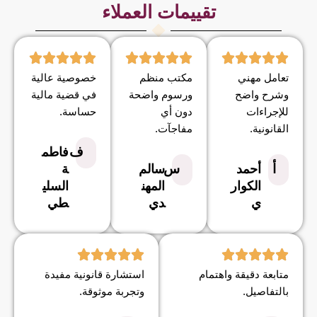
تقييمات العملاء
تعامل مهني
مكتب منظم
خصوصية عالية
وشرح واضح
ورسوم واضحة
في قضية مالية
للإجراءات
دون أي
حساسة.
القانونية.
مفاجآت.
ف
فاطم
أ
س
أحمد
سالم
ة
الكوار
المهن
السلي
ي
دي
طي
متابعة دقيقة واهتمام
استشارة قانونية مفيدة
بالتفاصيل.
وتجربة موثوقة.