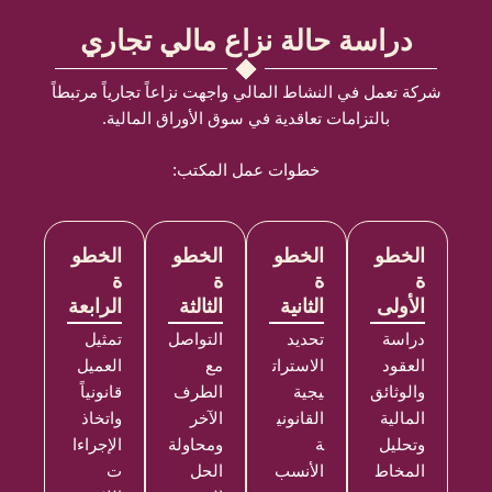
دراسة حالة نزاع مالي تجاري
شركة تعمل في النشاط المالي واجهت نزاعاً تجارياً مرتبطاً
بالتزامات تعاقدية في سوق الأوراق المالية.
خطوات عمل المكتب:
الخطو
الخطو
الخطو
الخطو
ة
ة
ة
ة
الأولى
الثانية
الثالثة
الرابعة
دراسة
تحديد
التواصل
تمثيل
العقود
الاسترات
مع
العميل
والوثائق
يجية
الطرف
قانونياً
المالية
القانوني
الآخر
واتخاذ
وتحليل
ة
ومحاولة
الإجراءا
المخاط
الأنسب
الحل
ت