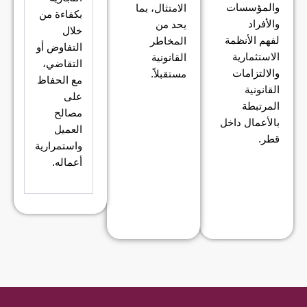
والمؤسسات
الامتثال، بما
بكفاءة من
والأفراد
يحد من
خلال
لفهم الأنظمة
المخاطر
التفاوض أو
الاستثمارية
القانونية
التقاضي،
والالتزامات
مستقبلاً.
مع الحفاظ
القانونية
على
المرتبطة
مصالح
بالأعمال داخل
العميل
قطر.
واستمرارية
أعماله.