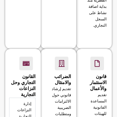
القطرية منذ
بداية اضافة
نشاط على
السجل
التجاري.
قانون
الضرائب
القانون
الاستثمار
والامتثال
التجاري وحل
والأعمال
النزاعات
تقديم إرشاد
التجارية
تقديم
قانوني حول
المساعدة
الالتزامات
إدارة
القانونية
الضريبية
النزاعات
للهيئات
ومتطلبات
التجارية