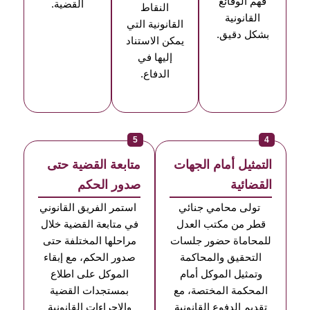
فهم الوقائع
القضية.
النقاط
القانونية
القانونية التي
بشكل دقيق.
يمكن الاستناد
إليها في
الدفاع.
5
4
التمثيل أمام الجهات
متابعة القضية حتى
القضائية
صدور الحكم
تولى محامي جنائي
استمر الفريق القانوني
قطر من مكتب العدل
في متابعة القضية خلال
للمحاماة حضور جلسات
مراحلها المختلفة حتى
التحقيق والمحاكمة
صدور الحكم، مع إبقاء
وتمثيل الموكل أمام
الموكل على اطلاع
المحكمة المختصة، مع
بمستجدات القضية
تقديم الدفوع القانونية
والإجراءات القانونية