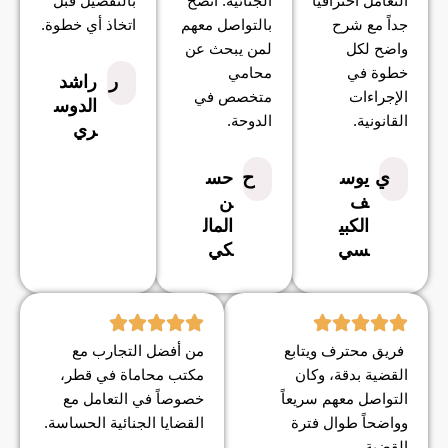
التعامل احترافياً
الجنائية. أنصح
بالتفصيل قبل
جداً مع شرح
بالتواصل معهم
اتخاذ أي خطوة.
واضح لكل
لمن يبحث عن
خطوة في
محامي
ر
راشد
الإجراءات
متخصص في
الدوس
القانونية.
الدوحة.
ري
ي
ح
يوس
حس
ف
ن
الكبي
المال
سي
كي
فريق محترف ويتابع
من أفضل التجارب مع
القضية بدقة، وكان
مكتب محاماة في قطر،
التواصل معهم سريعاً
خصوصاً في التعامل مع
وواضحاً طوال فترة
القضايا الجنائية الحساسة.
القضية.