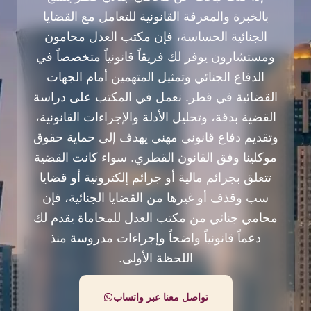
بالخبرة والمعرفة القانونية للتعامل مع القضايا
الجنائية الحساسة، فإن مكتب العدل محامون
ومستشارون يوفر لك فريقاً قانونياً متخصصاً في
الدفاع الجنائي وتمثيل المتهمين أمام الجهات
القضائية في قطر. نعمل في المكتب على دراسة
القضية بدقة، وتحليل الأدلة والإجراءات القانونية،
وتقديم دفاع قانوني مهني يهدف إلى حماية حقوق
موكلينا وفق القانون القطري. سواء كانت القضية
تتعلق بجرائم مالية أو جرائم إلكترونية أو قضايا
سب وقذف أو غيرها من القضايا الجنائية، فإن
محامي جنائي من مكتب العدل للمحاماة يقدم لك
دعماً قانونياً واضحاً وإجراءات مدروسة منذ
اللحظة الأولى.
تواصل معنا عبر واتساب