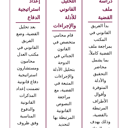
دراسة
التحليل
إعداد
ملف
القانوني
استراتيجية
القضية
للأدلة
الدفاع
والإجراءات
بدأ الفريق
بعد تحليل
القانوني في
القضية، وضع
قام محامي
المكتب
الفريق
متخصص في
بمراجعة ملف
القانوني في
القانون
القضية كاملاً،
مكتب العدل
الجنائي في
بما يشمل
محامون
الدوحة
محاضر
ومستشارون
بتحليل الأدلة
التحقيق
استراتيجية
والإجراءات
والأدلة
دفاع قانونية
المتبعة في
المتوفرة
تضمنت إعداد
القضية، مع
وأقوال
المذكرات
مراجعة
الأطراف
القانونية
النصوص
المرتبطة
والدفوع
القانونية
بالقضية،
المناسبة
المرتبطة بها
وذلك بهدف
وفق ظروف
لتحديد