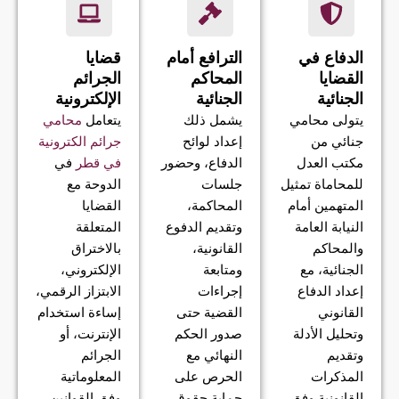
الدفاع في
الترافع أمام
قضايا
القضايا
المحاكم
الجرائم
الجنائية
الجنائية
الإلكترونية
يتولى محامي
يشمل ذلك
يتعامل
محامي
جنائي من
إعداد لوائح
جرائم الكترونية
مكتب العدل
الدفاع، وحضور
في قطر
في
للمحاماة تمثيل
جلسات
الدوحة مع
المتهمين أمام
المحاكمة،
القضايا
النيابة العامة
وتقديم الدفوع
المتعلقة
والمحاكم
القانونية،
بالاختراق
الجنائية، مع
ومتابعة
الإلكتروني،
إعداد الدفاع
إجراءات
الابتزاز الرقمي،
القانوني
القضية حتى
إساءة استخدام
وتحليل الأدلة
صدور الحكم
الإنترنت، أو
وتقديم
النهائي مع
الجرائم
المذكرات
الحرص على
المعلوماتية
القانونية وفق
حماية حقوق
وفق القوانين