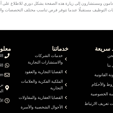
محامون ومستشارون إلى زيارة هذه الصفحة بشكل دوري للاطلاع على أ
لبات التوظيف مستقبلًا عندما تتوفر فرص تناسب مختلف التخصصات وال
 سريعة
خدماتنا
معلو
حن
خدمات الشركات
48
والاستشارات التجارية
بنا
48
القضايا التجارية والعقود
نة القانونية
om
الملكية الفكرية والعلامات
وط والأحكام
التجارية
ال
ة الخصوصية
القضايا العقارية والمقاولات
الأحد
 تعريف الارتباط
الأحوال الشخصية والأسرة