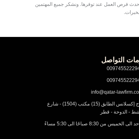
حدث فرص العمل عند توفرها. ونشكر جميع المهتمين
خبرات.
مات التواصل
00974552229
00974552229
info@qatar-lawfirm.c
برج إكسلانس الطابق (15) مكتب (1504) - شارع
شط - الدوحة - قطر
 الى الخميس من 8:30 صباحًا الى 5:30 مساءً