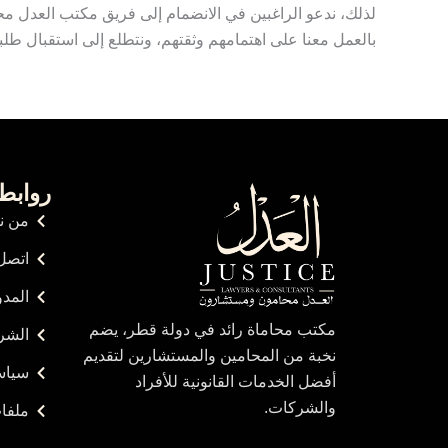
لذلك، ندعو الراغبين في الانضمام إلى فريق مكتب العدل 
بالعمل معنا على اهتمامهم وثقتهم، ونتطلع إلى استقبال ط
روابط
من ن
اتصل 
المدو
مكتب محاماة رائد في دولة قطر، يضم
الشر
نخبة من المحامين والمستشارين لتقديم
سياس
أفضل الخدمات القانونية للأفراد
والشركات.
ملفات