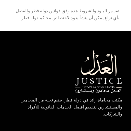
تفسير البنود والشروط هذه وفق قوانين دولة قطر والفصل
بأي نزاع يمكن أن ينشأ يعود لاختصاص محاكم دولة قطر.
مكتب محاماة رائد في دولة قطر، يضم نخبة من المحامين
والمستشارين لتقديم أفضل الخدمات القانونية للأفراد
والشركات.