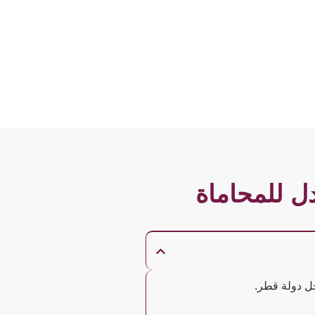
ل للمحاماة
خل دولة قطر.